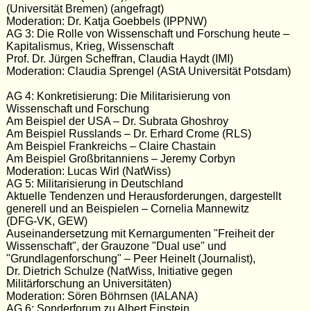
(Universität Bremen) (angefragt)
Moderation: Dr. Katja Goebbels (IPPNW)
AG 3: Die Rolle von Wissenschaft und Forschung heute –
Kapitalismus, Krieg, Wissenschaft
Prof. Dr. Jürgen Scheffran, Claudia Haydt (IMI)
Moderation: Claudia Sprengel (AStA Universität Potsdam)
AG 4: Konkretisierung: Die Militarisierung von
Wissenschaft und Forschung
Am Beispiel der USA – Dr. Subrata Ghoshroy
Am Beispiel Russlands – Dr. Erhard Crome (RLS)
Am Beispiel Frankreichs – Claire Chastain
Am Beispiel Großbritanniens – Jeremy Corbyn
Moderation: Lucas Wirl (NatWiss)
AG 5: Militarisierung in Deutschland
Aktuelle Tendenzen und Herausforderungen, dargestellt
generell und an Beispielen – Cornelia Mannewitz
(DFG-VK, GEW)
Auseinandersetzung mit Kernargumenten "Freiheit der
Wissenschaft", der Grauzone "Dual use" und
"Grundlagenforschung" – Peer Heinelt (Journalist),
Dr. Dietrich Schulze (NatWiss, Initiative gegen
Militärforschung an Universitäten)
Moderation: Sören Böhrnsen (IALANA)
AG 6: Sonderforum zu Albert Einstein