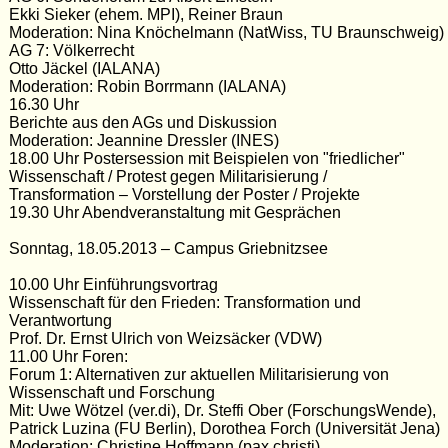
Ekki Sieker (ehem. MPI), Reiner Braun
Moderation: Nina Knöchelmann (NatWiss, TU Braunschweig)
AG 7: Völkerrecht
Otto Jäckel (IALANA)
Moderation: Robin Borrmann (IALANA)
16.30 Uhr
Berichte aus den AGs und Diskussion
Moderation: Jeannine Dressler (INES)
18.00 Uhr Postersession mit Beispielen von "friedlicher"
Wissenschaft / Protest gegen Militarisierung /
Transformation – Vorstellung der Poster / Projekte
19.30 Uhr Abendveranstaltung mit Gesprächen
Sonntag, 18.05.2013 – Campus Griebnitzsee
10.00 Uhr Einführungsvortrag
Wissenschaft für den Frieden: Transformation und
Verantwortung
Prof. Dr. Ernst Ulrich von Weizsäcker (VDW)
11.00 Uhr Foren:
Forum 1: Alternativen zur aktuellen Militarisierung von
Wissenschaft und Forschung
Mit: Uwe Wötzel (ver.di), Dr. Steffi Ober (ForschungsWende),
Patrick Luzina (FU Berlin), Dorothea Forch (Universität Jena)
Moderation: Christine Hoffmann (pax christi)