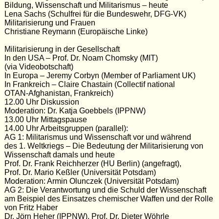
Bildung, Wissenschaft und Militarismus – heute
Lena Sachs (Schulfrei für die Bundeswehr, DFG-VK)
Militarisierung und Frauen
Christiane Reymann (Europäische Linke)
Militarisierung in der Gesellschaft
In den USA – Prof. Dr. Noam Chomsky (MIT)
(via Videobotschaft)
In Europa – Jeremy Corbyn (Member of Parliament UK)
In Frankreich – Claire Chastain (Collectif national
OTAN-Afghanistan, Frankreich)
12.00 Uhr Diskussion
Moderation: Dr. Katja Goebbels (IPPNW)
13.00 Uhr Mittagspause
14.00 Uhr Arbeitsgruppen (parallel):
AG 1: Militarismus und Wissenschaft vor und während
des 1. Weltkriegs – Die Bedeutung der Militarisierung von
Wissenschaft damals und heute
Prof. Dr. Frank Reichherzer (HU Berlin) (angefragt),
Prof. Dr. Mario Keßler (Universität Potsdam)
Moderation: Armin Olunczek (Universität Potsdam)
AG 2: Die Verantwortung und die Schuld der Wissenschaft
am Beispiel des Einsatzes chemischer Waffen und der Rolle
von Fritz Haber
Dr. Jörn Heher (IPPNW), Prof. Dr. Dieter Wöhrle