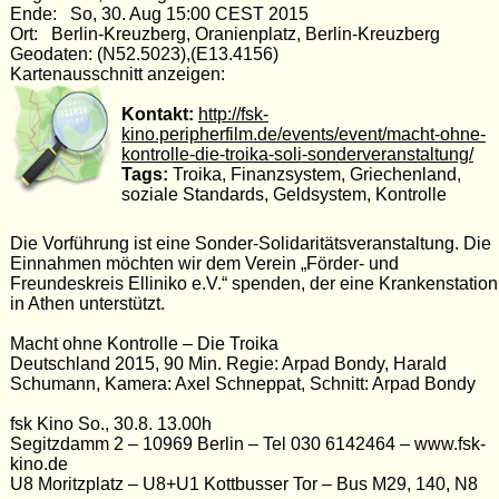
Ende: So, 30. Aug 15:00 CEST 2015
Ort: Berlin-Kreuzberg, Oranienplatz, Berlin-Kreuzberg
Geodaten: (N52.5023),(E13.4156)
Kartenausschnitt anzeigen:
Kontakt:
http://fsk-
kino.peripherfilm.de/events/event/macht-ohne-
kontrolle-die-troika-soli-sonderveranstaltung/
Tags:
Troika, Finanzsystem, Griechenland,
soziale Standards, Geldsystem, Kontrolle
Die Vorführung ist eine Sonder-Solidaritätsveranstaltung. Die
Einnahmen möchten wir dem Verein „Förder- und
Freundeskreis Elliniko e.V.“ spenden, der eine Krankenstation
in Athen unterstützt.
Macht ohne Kontrolle – Die Troika
Deutschland 2015, 90 Min. Regie: Arpad Bondy, Harald
Schumann, Kamera: Axel Schneppat, Schnitt: Arpad Bondy
fsk Kino So., 30.8. 13.00h
Segitzdamm 2 – 10969 Berlin – Tel 030 6142464 – www.fsk-
kino.de
U8 Moritzplatz – U8+U1 Kottbusser Tor – Bus M29, 140, N8