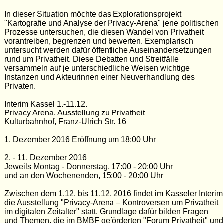
In dieser Situation möchte das Explorationsprojekt
"Kartografie und Analyse der Privacy-Arena" jene politischen
Prozesse untersuchen, die diesen Wandel von Privatheit
vorantreiben, begrenzen und bewerten. Exemplarisch
untersucht werden dafür öffentliche Auseinandersetzungen
rund um Privatheit. Diese Debatten und Streitfälle
versammeln auf je unterschiedliche Weisen wichtige
Instanzen und Akteurinnen einer Neuverhandlung des
Privaten.
Interim Kassel 1.-11.12.
Privacy Arena, Ausstellung zu Privatheit
Kulturbahnhof, Franz-Ulrich Str. 16
1. Dezember 2016 Eröffnung um 18:00 Uhr
2. - 11. Dezember 2016
Jeweils Montag - Donnerstag, 17:00 - 20:00 Uhr
und an den Wo­chen­en­den, 15:00 - 20:00 Uhr
Zwischen dem 1.12. bis 11.12. 2016 findet im Kas­se­ler In­te­rim
die Ausstellung "Pri­va­cy-Are­na – Kon­tro­ver­sen um Pri­vat­heit
im di­gi­ta­len Zeit­al­ter" statt. Grundlage dafür bilden Fragen
und Themen, die im BMBF geförderten "Forum Privatheit" und