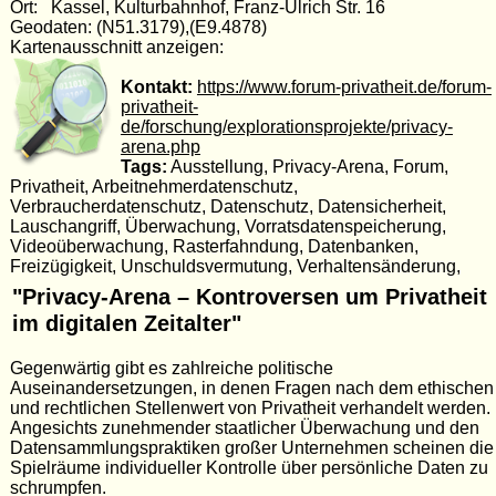
Ort: Kassel, Kulturbahnhof, Franz-Ulrich Str. 16
Geodaten: (N51.3179),(E9.4878)
Kartenausschnitt anzeigen:
Kontakt:
https://www.forum-privatheit.de/forum-
privatheit-
de/forschung/explorationsprojekte/privacy-
arena.php
Tags:
Ausstellung, Privacy-Arena, Forum,
Privatheit, Arbeitnehmerdatenschutz,
Verbraucherdatenschutz, Datenschutz, Datensicherheit,
Lauschangriff, Überwachung, Vorratsdatenspeicherung,
Videoüberwachung, Rasterfahndung, Datenbanken,
Freizügigkeit, Unschuldsvermutung, Verhaltensänderung,
"Pri­va­cy-Are­na – Kon­tro­ver­sen um Pri­vat­heit
im di­gi­ta­len Zeit­al­ter"
Gegenwärtig gibt es zahlreiche politische
Auseinandersetzungen, in denen Fragen nach dem ethischen
und rechtlichen Stellenwert von Privatheit verhandelt werden.
Angesichts zunehmender staatlicher Überwachung und den
Datensammlungspraktiken großer Unternehmen scheinen die
Spielräume individueller Kontrolle über persönliche Daten zu
schrumpfen.