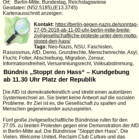
Ort: Berlin-Mitte, Bundestag, Reichstagswiese
Geodaten: (N52.5185),(E13.3745)
Kartenausschnitt anzeigen:
Kontakt:
https://berlin-gegen-nazis.de/sonntag-
27-05-2018-ab-11-00-uhr-berlin-mitte-breite-
zivilgesellschaftliche-proteste-unter-dem-motto-
stoppt-den-hass/
Tags:
Neo-Nazis, NSU, Faschisten,
Rassissmus, AfD, Demo, Grundrechte, Menschenrechte, Asyl,
Flucht, Folter, Abschiebung, Migration, Zensur,
Informationsfreiheit, Versammlungsrecht, Volksabstimmung,
Bündnis „Stoppt den Hass“ – Kundgebung
ab 11.30 Uhr Platz der Republik
Die AfD ist demokratiefeindlich und strebt einen autoritären
Systemwechsel an. Sie bietet keine Antwort auf die sozialen
Probleme. Ihr Ziel ist es, die Gesellschaft zu spalten und
Menschen gegeneinander auszuspielen.
Fünf große zivilgesellschaftliche Bündnisse rufen für den
27.05. zu breiten Protesten gegen eine Demonstration der AfD
in Berlin-Mitte auf. Die Bündnisse "Stoppt den Hass", Die
Vielen, Welcome United, Reclaim Club Culture und das