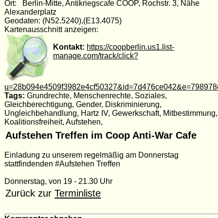
Ort: Berlin-Mitte, Antikriegscafe COOP, Rochstr. 3, Nähe
Alexanderplatz
Geodaten: (N52.5240),(E13.4075)
Kartenausschnitt anzeigen:
Kontakt:
https://coopberlin.us1.list-
manage.com/track/click?
u=28b094e4509f3982e4cf50327&id=7d476ce042&e=798978
Tags:
Grundrechte, Menschenrechte, Soziales,
Gleichberechtigung, Gender, Diskriminierung,
Ungleichbehandlung, Hartz IV, Gewerkschaft, Mitbestimmung,
Koalitionsfreiheit, Aufstehen,
Aufstehen Treffen im Coop Anti-War Cafe
Einladung zu unserem regelmäßig am Donnerstag
stattfindenden #Aufstehen Treffen
Donnerstag, von 19 - 21.30 Uhr
Zurück zur
Terminliste