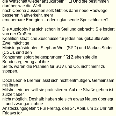
die Wirtschaft wieder anzukurbeln.^[1] Und die bestimmen
darüber, wie die Welt
nach Corona aussehen soll: Gibt es dann neue Radwege,
besseren Nahverkehr, mehr
erneuerbare Energien – oder zigtausende Spritschlucker?
Die Autolobby hat sich schon in Stellung gebracht: Sie fordert
von der Großen
Koalition staatliche Zuschüsse für jedes neu gekaufte Auto.
Zwei mächtige
Ministerpräsidenten, Stephan Weil (SPD) und Markus Söder
(CSU), sind den
Konzernen sofort beigesprungen.^[2] Ziehen sie die
Bundesregierung auf ihre
Seite, wären die Prämien für SUV und Co. nicht mehr zu
stoppen.
Doch Leonie Bremer lässt sich nicht entmutigen. Gemeinsam
mit ihren
Mitstreiterinnen will sie protestieren. Auf die Straße gehen ist
zurzeit aber
nicht möglich. Deshalb haben sie sich etwas Neues überlegt
– und zwar ganz ohne
Ansteckungsgefahr: Für Freitag, den 24. April, um 12 Uhr ruft
Fridays for