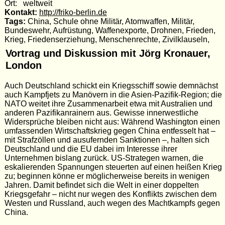
Ort: weltweit
Kontakt:
http://friko-berlin.de
Tags:
China, Schule ohne Militär, Atomwaffen, Militär,
Bundeswehr, Aufrüstung, Waffenexporte, Drohnen, Frieden,
Krieg, Friedenserziehung, Menschenrechte, Zivilklauseln,
Vortrag und Diskussion mit Jörg Kronauer,
London
Auch Deutschland schickt ein Kriegsschiff sowie demnächst
auch Kampfjets zu Manövern in die Asien-Pazifik-Region; die
NATO weitet ihre Zusammenarbeit etwa mit Australien und
anderen Pazifikanrainern aus. Gewisse innerwestliche
Widersprüche bleiben nicht aus: Während Washington einen
umfassenden Wirtschaftskrieg gegen China entfesselt hat –
mit Strafzöllen und ausufernden Sanktionen –, halten sich
Deutschland und die EU dabei im Interesse ihrer
Unternehmen bislang zurück. US-Strategen warnen, die
eskalierenden Spannungen steuerten auf einen heißen Krieg
zu; beginnen könne er möglicherweise bereits in wenigen
Jahren. Damit befindet sich die Welt in einer doppelten
Kriegsgefahr – nicht nur wegen des Konflikts zwischen dem
Westen und Russland, auch wegen des Machtkampfs gegen
China.