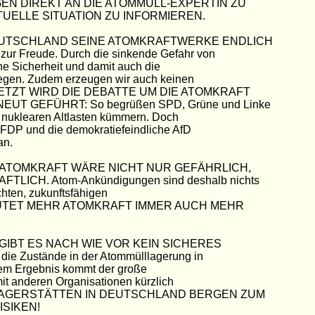
GEN DIREKT AN DIE ATOMMÜLL-EXPERTIN ZU
TUELLE SITUATION ZU INFORMIEREN.
EUTSCHLAND SEINE ATOMKRAFTWERKE ENDLICH
r Freude. Durch die sinkende Gefahr von
ne Sicherheit und damit auch die
iegen. Zudem erzeugen wir auch keinen
CH JETZT WIRD DIE DEBATTE UM DIE ATOMKRAFT
 GEFÜHRT: So begrüßen SPD, Grüne und Linke
 nuklearen Altlasten kümmern. Doch
FDP und die demokratiefeindliche AfD
an.
ZUR ATOMKRAFT WÄRE NICHT NUR GEFÄHRLICH,
ICH. Atom-Ankündigungen sind deshalb nichts
chten, zukunftsfähigen
DEUTET MEHR ATOMKRAFT IMMER AUCH MEHR
GIBT ES NACH WIE VOR KEIN SICHERES
ie Zustände in der Atommülllagerung in
em Ergebnis kommt der große
it anderen Organisationen kürzlich
S 70 LAGERSTÄTTEN IN DEUTSCHLAND BERGEN ZUM
ISIKEN!