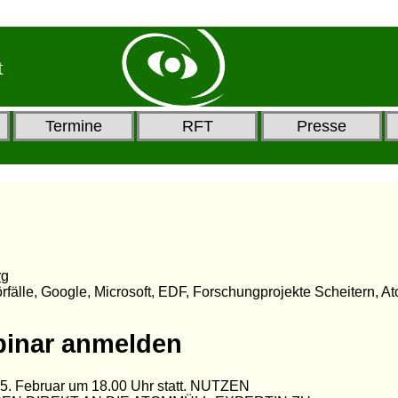
t
Termine
RFT
Presse
rg
fälle, Google, Microsoft, EDF, Forschungprojekte Scheitern, At
inar anmelden
 5. Februar um 18.00 Uhr statt. NUTZEN