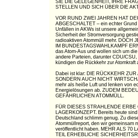
SIE DIE GELEGENHEIT, IHRE FRA
STELLEN UND SICH ÜBER DIE AK
VOR RUND ZWEI JAHREN HAT D
ABGESCHALTET – ein echter Grund zu
Unfällen in AKWs ist unsere allgemei
Sicherheit der Stromversorgung gest
radioaktiven Atommüll mehr. DO
IM BUNDESTAGSWAHLKAMPF ERNEUT
das Atom-Aus und wollen sich um die
andere Parteien, darunter CDU/CSU, 
kündigen die Rückkehr zur Atomkraft 
Dabei ist klar: DIE RÜCKKEHR 
SONDERN AUCH NICHT WIRTSCHAFTL
mehr als heiße Luft und lenken von e
Energielösungen ab. ZUDEM BE
GEFÄHRLICHEN ATOMMÜLL.
FÜR DIESES STRAHLENDE ERBE 
LAGERKONZEPT. Bereits heute sind d
Deutschland schlimm genug. Zu dies
Atommüllreport, den wir gemeinsam m
veröffentlicht haben. MEHR AL
TEIL ERHEBLICHE SICHERHEITSR