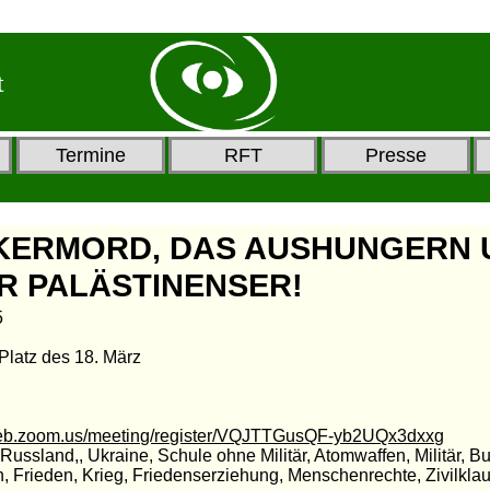
t
Termine
RFT
Presse
KERMORD, DAS AUSHUNGERN 
R PALÄSTINENSER!
5
 Platz des 18. März
web.zoom.us/meeting/register/VQJTTGusQF-yb2UQx3dxxg
, Russland,, Ukraine, Schule ohne Militär, Atomwaffen, Militär, 
, Frieden, Krieg, Friedenserziehung, Menschenrechte, Zivilklau