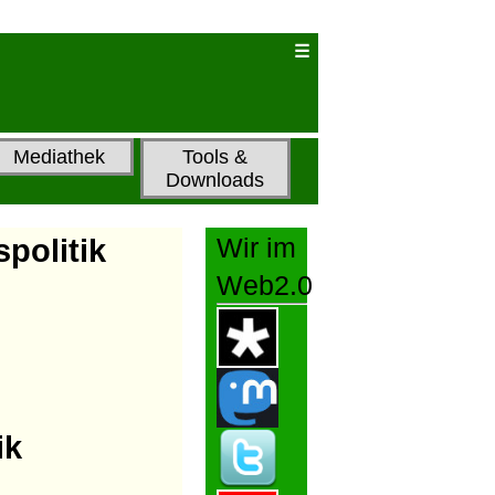
Mediathek
Tools &
Downloads
politik
Wir im
Web2.0
ik