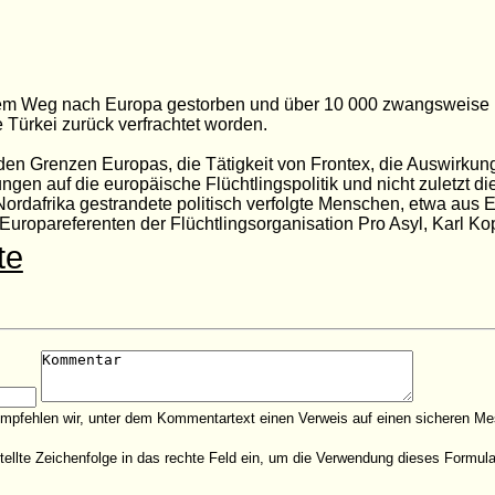
 dem Weg nach Europa gestorben und über 10
000 zwangsweise i
e
Türkei zurück verfrachtet worden.
den Grenzen Europas, die
Tätigkeit von Frontex, die Auswirkun
en auf die europäische Flüchtlingspolitik und nicht
zuletzt d
Nordafrika
gestrandete politisch verfolgte Menschen, etwa aus E
 Europareferenten der
Flüchtlingsorganisation Pro Asyl, Karl Ko
te
empfehlen wir, unter dem Kommentartext einen Verweis auf einen sicheren Me
estellte Zeichenfolge in das rechte Feld ein, um die Verwendung dieses Form