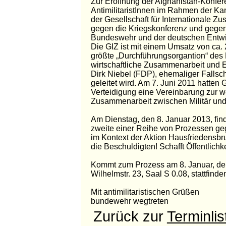
Zur Eröffnung der Afghanistan-Konfe
AntimilitaristInnen im Rahmen der K
der Gesellschaft für Internationale Z
gegen die Kriegskonferenz und geg
Bundeswehr und der deutschen Entwi
Die GIZ ist mit einem Umsatz von ca. 
größte „Durchführungsorgantion“ des
wirtschaftliche Zusammenarbeit und E
Dirk Niebel (FDP), ehemaliger Falls
geleitet wird. Am 7. Juni 2011 hatten
Verteidigung eine Vereinbarung zur we
Zusammenarbeit zwischen Militär und 
Am Dienstag, den 8. Januar 2013, fin
zweite einer Reihe von Prozessen gege
im Kontext der Aktion Hausfriedensbr
die Beschuldigten! Schafft Öffentlich
Kommt zum Prozess am 8. Januar, der
Wilhelmstr. 23, Saal S 0.08, stattfinde
Mit antimilitaristischen Grüßen
bundewehr wegtreten
Zurück zur
Terminlis