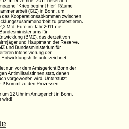
renz im Dezember 2011 besetzten
ampagne "Krieg beginnt hier" Räume
usammenarbeit (GIZ) in Bonn, um
en das Kooperationsabkommen zwischen
cklungszusammenarbeit zu protestieren.
2,3 Mrd. Euro im Jahr 2011 die
 Bundesministeriums für
ntwicklung (BMZ), das derzeit von
chirmjäger und Hauptmann der Reserve,
 GIZ und Bundesministerium für
iteren Intensivierung der
Entwicklungshilfe unterzeichnet.
det nun vor dem Amtsgericht Bonn der
n AntimilitaristInnen statt, denen
uch vorgeworfen wird. Unterstützt
keit! Kommt zu den Prozessen!
 um 12 Uhr im Amtsgericht in Bonn,
n wird!
te