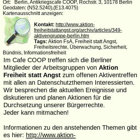
Ort: Berlin, Antikriegscafe COOP, Rochstr. 3, 10178 Berlin
Geodaten: (N52.5240),(E13.4075)
Kartenausschnitt anzeigen:
Kontakt:
http://www.aktion-
freiheitstattangst.org/archiv/articles/349-
aktivengruppe-berlin.htm
Tags:
Aktion FsA, Freiheit statt Angst,
Freiheitsrechte, Überwachung, Sicherheit,
Bündnis, Informationsfreiheit
Im Cafe COOP treffen sich die Berliner
Mitglieder der Arbeitsgruppen von
Aktion
Freiheit statt Angst
zum offenen Aktiventreffen
mit allen an Datenschutzthemen Interessierten.
Wir besprechen die aktuellen Ereignisse und
diskutieren und planen Aktionen für die
Durchsetzung unserer Bürgerrechte.
Jeder kann mitmachen!
Informationen zu den anstehenden Themen gibt
es hier:
http://www.aktion-