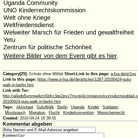
Uganda Community
UNO Kinderrechtskommission
Welt ohne Kriege
Weltfriedensdienst
Welweiter Marsch für Frieden und gewaltfreiheit
Yetu
Zentrum für politische Schönheit
Weitere Bilder von dem Event gibt es hier
.
Category[25]:
Schule ohne Militär
Short-Link to this page:
a-fsa.de/e/1ns
Link to this page:
https://www.a-fsa.de/de/articles/1287-20100424-gulu-
walk-in-berlin.htm
Link with Tor:
http://a6pdp5vmmw4zm5tifrc3qo2pyz7mvnk4zzimpesnckvzinubzmioddad.oni
20100424-gulu-walk-in-berlin.htm
Tags:
#
Aktivitaet
#
GuluWalk
#
Berlin
#
Uganda
#
Kinder
#
Soldaten
#
Missbrauch
#
Migration
#
Flucht
#
Kinderkonvention
#
Menschenrecht
Created:
2010-04-24 16:39:55
Kommentar abgeben