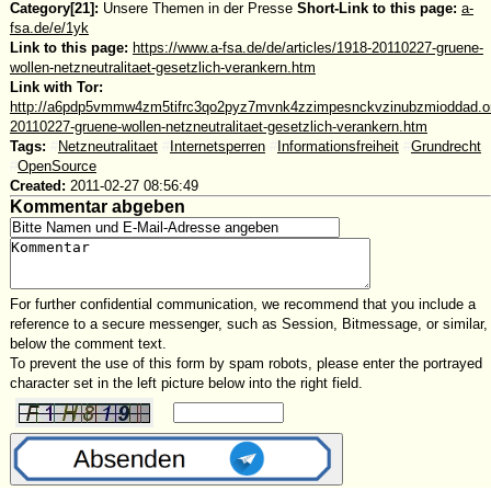
Category[21]:
Unsere Themen in der Presse
Short-Link to this page:
a-
fsa.de/e/1yk
Link to this page:
https://www.a-fsa.de/de/articles/1918-20110227-gruene-
wollen-netzneutralitaet-gesetzlich-verankern.htm
Link with Tor:
http://a6pdp5vmmw4zm5tifrc3qo2pyz7mvnk4zzimpesnckvzinubzmioddad.oni
20110227-gruene-wollen-netzneutralitaet-gesetzlich-verankern.htm
Tags:
#
Netzneutralitaet
#
Internetsperren
#
Informationsfreiheit
#
Grundrecht
#
OpenSource
Created:
2011-02-27 08:56:49
Kommentar abgeben
For further confidential communication, we recommend that you include a
reference to a secure messenger, such as Session, Bitmessage, or similar,
below the comment text.
To prevent the use of this form by spam robots, please enter the portrayed
character set in the left picture below into the right field.