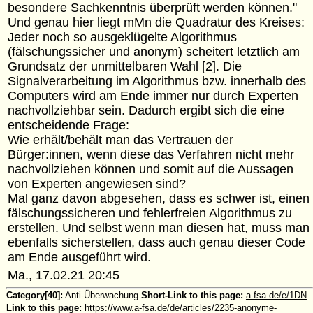
besondere Sachkenntnis überprüft werden können."
Und genau hier liegt mMn die Quadratur des Kreises:
Jeder noch so ausgeklügelte Algorithmus
(fälschungssicher und anonym) scheitert letztlich am
Grundsatz der unmittelbaren Wahl [2]. Die
Signalverarbeitung im Algorithmus bzw. innerhalb des
Computers wird am Ende immer nur durch Experten
nachvollziehbar sein. Dadurch ergibt sich die eine
entscheidende Frage:
Wie erhält/behält man das Vertrauen der
Bürger:innen, wenn diese das Verfahren nicht mehr
nachvollziehen können und somit auf die Aussagen
von Experten angewiesen sind?
Mal ganz davon abgesehen, dass es schwer ist, einen
fälschungssicheren und fehlerfreien Algorithmus zu
erstellen. Und selbst wenn man diesen hat, muss man
ebenfalls sicherstellen, dass auch genau dieser Code
am Ende ausgeführt wird.
Ma., 17.02.21 20:45
Category[40]:
Anti-Überwachung
Short-Link to this page:
a-fsa.de/e/1DN
Link to this page:
https://www.a-fsa.de/de/articles/2235-anonyme-