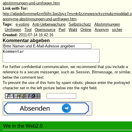
abstimmungen-und-umfragen.htm
Link with Tor:
http://a6pdp5vmmw4zm5tifrc3qo2pyz7mvnk4zzimpesnckvzinubzmioddad.oni
anonyme-abstimmungen-und-umfragen.htm
Tags:
#
e-voting
#
Anti-Ueberwachung
#
Selbstschutz
#
Abstimmungen
#
Umfragen
#
Tool
#
Opensource
#
Perl
#
Wahl
#
Online
#
Anonym
#
sicher
Created:
2011-07-14 16:42:16
Kommentar abgeben
For further confidential communication, we recommend that you include a
reference to a secure messenger, such as Session, Bitmessage, or similar,
below the comment text.
To prevent the use of this form by spam robots, please enter the portrayed
character set in the left picture below into the right field.
We in the Web2.0