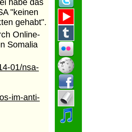
ei habe das
SA "keinen
ten gehabt".
rch Online-
in Somalia
014-01/nsa-
s-im-anti-