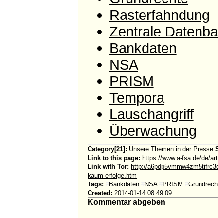
Rasterfahndung
Zentrale Datenb
Bankdaten
NSA
PRISM
Tempora
Lauschangriff
Überwachung
Category[21]:
Unsere Themen in der Presse
Link to this page:
https://www.a-fsa.de/de/ar
Link with Tor:
http://a6pdp5vmmw4zm5tifrc3q
kaum-erfolge.htm
Tags:
#
Bankdaten
#
NSA
#
PRISM
#
Grundrech
Created:
2014-01-14 08:49:09
Kommentar abgeben