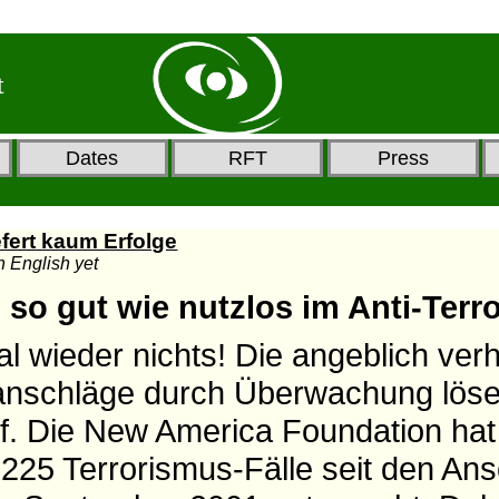
t
Dates
RFT
Press
ert kaum Erfolge
in English yet
o gut wie nutzlos im Anti-Terr
l wieder nichts! Die angeblich ver
anschläge durch Überwachung lösen
uf. Die New America Foundation hat 
 225 Terrorismus-Fälle seit den An