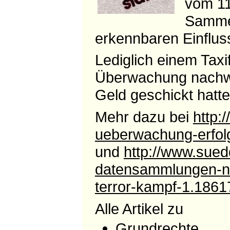
vom 11
Sammel
erkennbaren Einflus
Lediglich einem Tax
Überwachung nachwei
Geld geschickt hatte
Mehr dazu bei
http:
ueberwachung-erfol
und
http://www.suedd
datensammlungen-ns
terror-kampf-1.186
Alle Artikel zu
Grundrechte