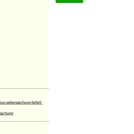
a-ueberwachung-liefert-
wachung