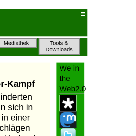
Mediathek
Tools &
Downloads
We in
the
or-Kampf
Web2.0
hinderten
 sich in
in einer
schlägen