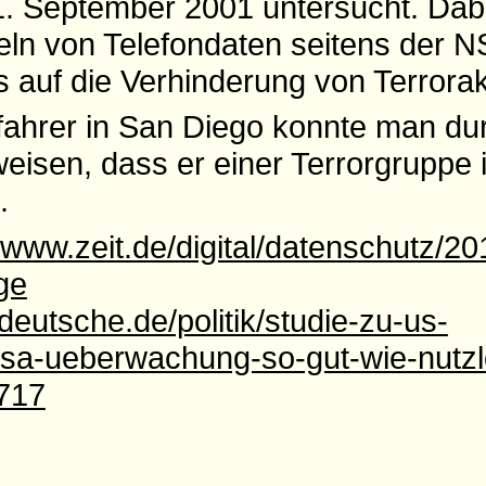
. September 2001 untersucht. Dab
n von Telefondaten seitens der N
s auf die Verhinderung von Terrorak
ifahrer in San Diego konnte man du
sen, dass er einer Terrorgruppe 
.
//www.zeit.de/digital/datenschutz/2
ge
eutsche.de/politik/studie-zu-us-
a-ueberwachung-so-gut-wie-nutzlo
1717