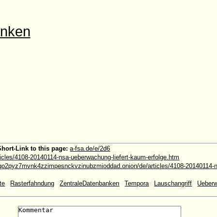
anken
Short-Link to this page:
a-fsa.de/e/2d6
ticles/4108-20140114-nsa-ueberwachung-liefert-kaum-erfolge.htm
o2pyz7mvnk4zzimpesnckvzinubzmioddad.onion/de/articles/4108-20140114-ns
te
#
Rasterfahndung
#
ZentraleDatenbanken
#
Tempora
#
Lauschangriff
#
Ueber