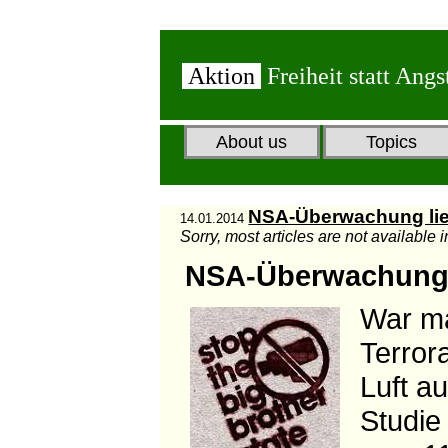
Aktion
Freiheit statt Angs
About us
Topics
NSA-Überwachung lief
14.01.2014
Sorry, most articles are not available 
NSA-Überwachung s
War ma
Terror
Luft a
Studie