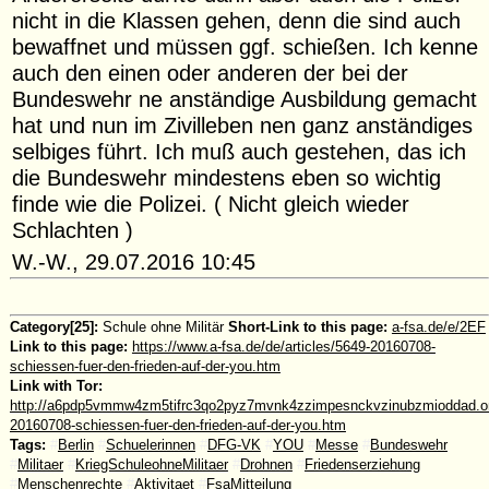
nicht in die Klassen gehen, denn die sind auch
bewaffnet und müssen ggf. schießen. Ich kenne
auch den einen oder anderen der bei der
Bundeswehr ne anständige Ausbildung gemacht
hat und nun im Zivilleben nen ganz anständiges
selbiges führt. Ich muß auch gestehen, das ich
die Bundeswehr mindestens eben so wichtig
finde wie die Polizei. ( Nicht gleich wieder
Schlachten )
W.-W., 29.07.2016 10:45
Category[25]:
Schule ohne Militär
Short-Link to this page:
a-fsa.de/e/2EF
Link to this page:
https://www.a-fsa.de/de/articles/5649-20160708-
schiessen-fuer-den-frieden-auf-der-you.htm
Link with Tor:
http://a6pdp5vmmw4zm5tifrc3qo2pyz7mvnk4zzimpesnckvzinubzmioddad.oni
20160708-schiessen-fuer-den-frieden-auf-der-you.htm
Tags:
#
Berlin
#
Schuelerinnen
#
DFG-VK
#
YOU
#
Messe
#
Bundeswehr
#
Militaer
#
KriegSchuleohneMilitaer
#
Drohnen
#
Friedenserziehung
#
Menschenrechte
#
Aktivitaet
#
FsaMitteilung