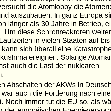
versucht die Atomlobby die Atomen
 und auszubauen. In ganz Europa si
 länger als 30 Jahre in Betrieb, e
. Um diese Schrottreaktoren weiter
aufzeiten in vielen Staaten auf bis
t kann sich überall eine Katastrophe
ukushima ereignen. Solange Atoman
hst auch die Last der nuklearen
n.
en Abschalten der AKWs in Deutsc
 war auch die Forderung nach ein
. Noch immer tut die EU so, als w
er der europäischen Energieversor