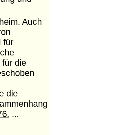
eheim. Auch
von
 für
iche
für die
geschoben
 die
usammenhang
76.
...