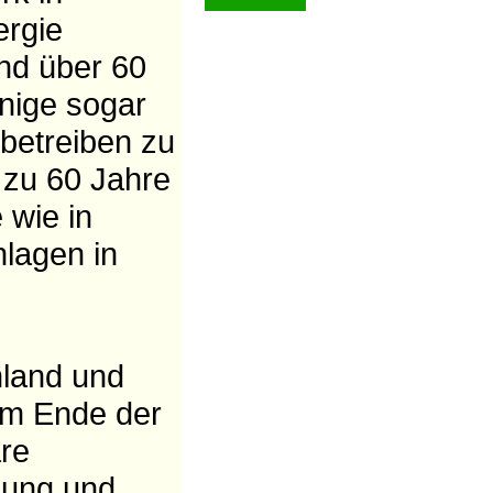
ergie
nd über 60
inige sogar
betreiben zu
 zu 60 Jahre
 wie in
lagen in
hland und
em Ende der
äre
gung und