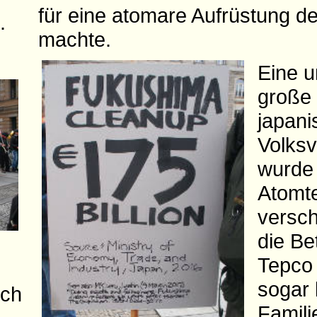
für eine atomare Aufrüstung d
.
machte.
Eine u
große
japan
Volks
wurde 
Atomt
versch
die Be
Tepco 
sogar 
rch
Famili