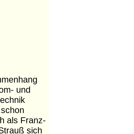
mmenhang
tom- und
rtechnik
 schon
ch als Franz-
Strauß sich