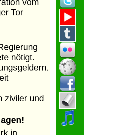
ration vom
er Tor
 Regierung
te nötigt.
ungsgeldern.
eit
 ziviler und
lagen!
rk in