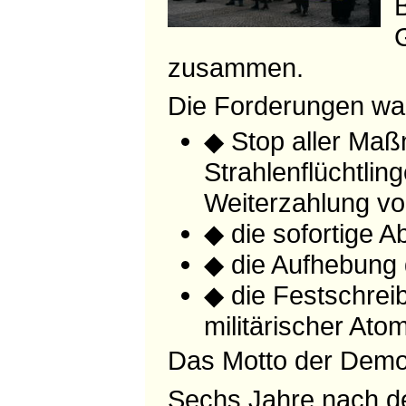
zusammen.
Die Forderungen wa
◆ Stop aller Maß
Strahlenflüchtlin
Weiterzahlung vo
◆ die sofortige A
◆ die Aufhebung
◆ die Festschrei
militärischer At
Das Motto der Dem
Sechs Jahre nach de