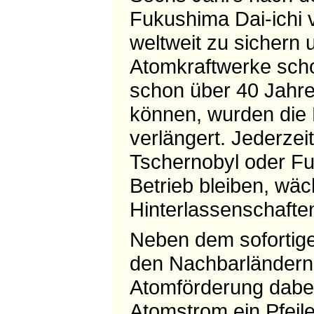
Fukushima Dai-ichi 
weltweit zu sichern
Atomkraftwerke schon
schon über 40 Jahre
können, wurden die L
verlängert. Jederzei
Tschernobyl oder F
Betrieb bleiben, wäc
Hinterlassenschafte
Neben dem sofortig
den Nachbarländern
Atomförderung dabei
Atomstrom ein Pfeil