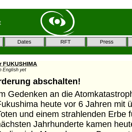
t
Dates
RFT
Press
ür FUKUSHIMA
in English yet
derung abschalten!
Im Gedenken an die Atomkatastrop
Fukushima heute vor 6 Jahren mit 
Toten und einem strahlenden Erbe f
nächsten Jahrhunderte kamen heut