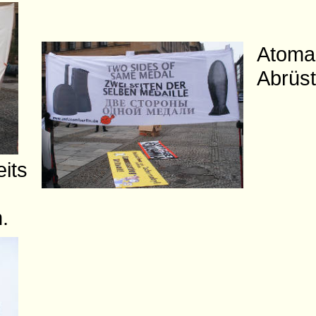
Atoma
Abrüst
its
.