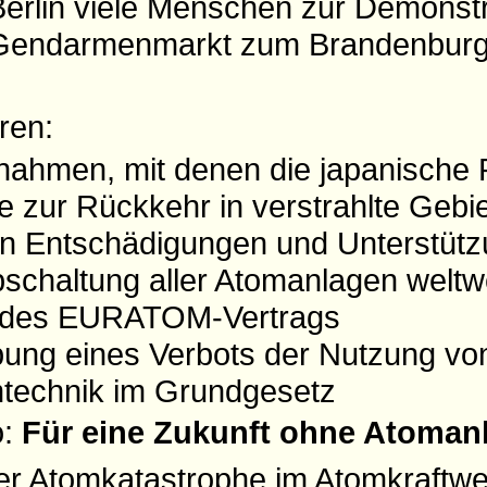
Berlin viele Menschen zur Demonst
Gendarmenmarkt zum Brandenburg
ren:
nahmen, mit denen die japanische
ge zur Rückkehr in verstrahlte Gebie
n Entschädigungen und Unterstütz
bschaltung aller Atomanlagen weltw
 des EURATOM-Vertrags
bung eines Verbots der Nutzung von
omtechnik im Grundgesetz
o:
Für eine Zukunft ohne Atoman
r Atomkatastrophe im Atomkraftwe