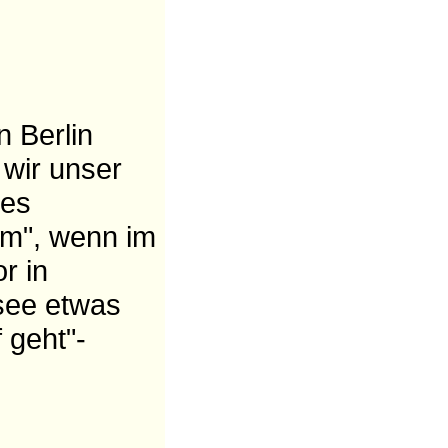
n Berlin
wir unser
res
em", wenn im
r in
ee etwas
f geht"-