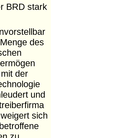
er BRD stark
nvorstellbar
 Menge des
ischen
vermögen
mit der
echnologie
leudert und
treiberfirma
weigert sich
betroffene
en zu