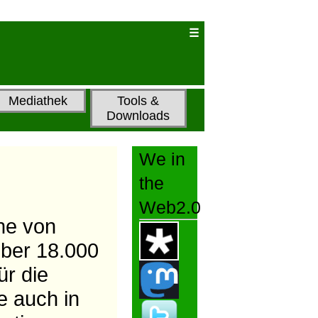
Mediathek
Tools &
Downloads
We in
the
Web2.0
he von
über 18.000
ür die
e auch in