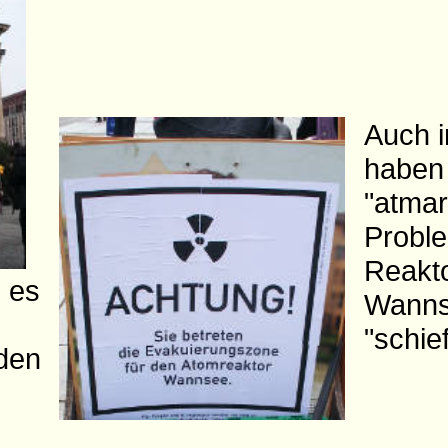
Auch i
haben 
"atma
Probl
Reakto
 es
Wanns
"schie
den