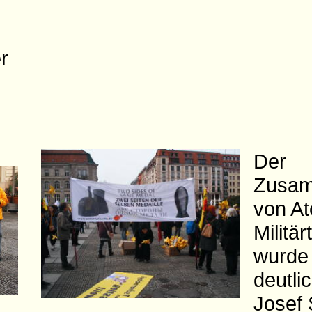
r
Der
Zusa
von A
Militä
wurde
deutli
Josef 