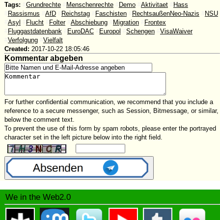
Tags:
#
Grundrechte
#
Menschenrechte
#
Demo
#
Aktivitaet
#
Hass
#
Rassismus
#
AfD
#
Reichstag
#
Faschisten
#
RechtsaußenNeo-Nazis
#
NSU
#
Asyl
#
Flucht
#
Folter
#
Abschiebung
#
Migration
#
Frontex
#
Fluggastdatenbank
#
EuroDAC
#
Europol
#
Schengen
#
VisaWaiver
#
Verfolgung
#
Vielfalt
Created:
2017-10-22 18:05:46
Kommentar abgeben
For further confidential communication, we recommend that you include a
reference to a secure messenger, such as Session, Bitmessage, or similar,
below the comment text.
To prevent the use of this form by spam robots, please enter the portrayed
character set in the left picture below into the right field.
We in the Web2.0