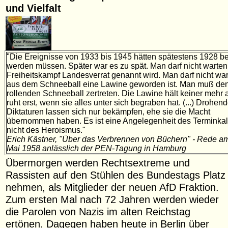
und Vielfalt
"Die Ereignisse von 1933 bis 1945 hätten spätestens 1928 b
werden müssen. Später war es zu spät. Man darf nicht warten,
Freiheitskampf Landesverrat genannt wird. Man darf nicht war
aus dem Schneeball eine Lawine geworden ist. Man muß de
rollenden Schneeball zertreten. Die Lawine hält keiner mehr a
ruht erst, wenn sie alles unter sich begraben hat. (...) Drohen
Diktaturen lassen sich nur bekämpfen, ehe sie die Macht
übernommen haben. Es ist eine Angelegenheit des Terminkal
nicht des Heroismus."
Erich Kästner, "Über das Verbrennen von Büchern" - Rede am
Mai 1958 anlässlich der PEN-Tagung in Hamburg
Übermorgen werden Rechtsextreme und
Rassisten auf den Stühlen des Bundestags Platz
nehmen, als Mitglieder der neuen AfD Fraktion.
Zum ersten Mal nach 72 Jahren werden wieder
die Parolen von Nazis im alten Reichstag
ertönen. Dagegen haben heute in Berlin über