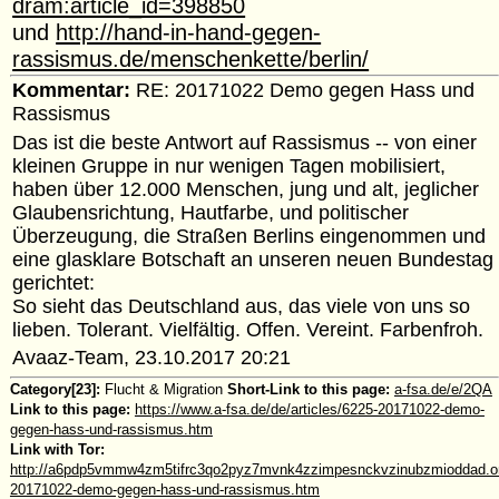
dram:article_id=398850
und
http://hand-in-hand-gegen-
rassismus.de/menschenkette/berlin/
Kommentar:
RE: 20171022 Demo gegen Hass und
Rassismus
Das ist die beste Antwort auf Rassismus -- von einer
kleinen Gruppe in nur wenigen Tagen mobilisiert,
haben über 12.000 Menschen, jung und alt, jeglicher
Glaubensrichtung, Hautfarbe, und politischer
Überzeugung, die Straßen Berlins eingenommen und
eine glasklare Botschaft an unseren neuen Bundestag
gerichtet:
So sieht das Deutschland aus, das viele von uns so
lieben. Tolerant. Vielfältig. Offen. Vereint. Farbenfroh.
Avaaz-Team, 23.10.2017 20:21
Category[23]:
Flucht & Migration
Short-Link to this page:
a-fsa.de/e/2QA
Link to this page:
https://www.a-fsa.de/de/articles/6225-20171022-demo-
gegen-hass-und-rassismus.htm
Link with Tor:
http://a6pdp5vmmw4zm5tifrc3qo2pyz7mvnk4zzimpesnckvzinubzmioddad.oni
20171022-demo-gegen-hass-und-rassismus.htm