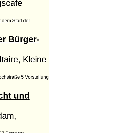
gscafe
t dem Start der
er Bürger-
aire, Kleine
ochstraße 5 Vorstellung
icht und
dam,