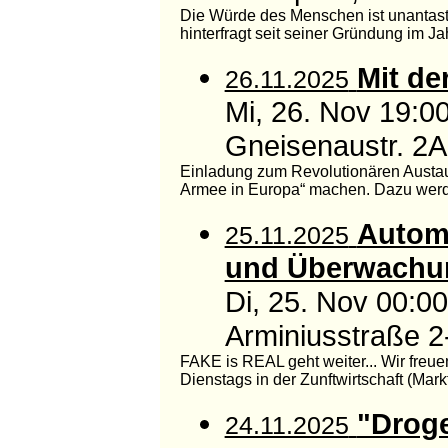
Die Würde des Menschen ist unantast
hinterfragt seit seiner Gründung im Jah
Mit de
26.11.2025
Mi, 26. Nov 19:0
Gneisenaustr. 2A
Einladung zum Revolutionären Austau
Armee in Europa“ machen. Dazu werden 
Automa
25.11.2025
und Überwachun
Di, 25. Nov 00:0
Arminiusstraße 2-
FAKE is REAL geht weiter... Wir freue
Dienstags in der Zunftwirtschaft (Markth
"Droge
24.11.2025