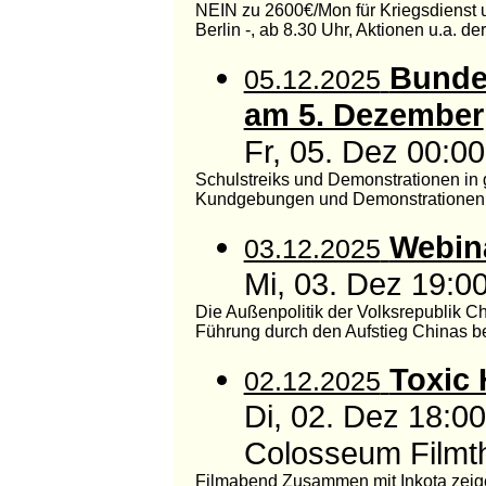
NEIN zu 2600€/Mon für Kriegsdienst u
Berlin -, ab 8.30 Uhr, Aktionen u.a. d
Bundes
05.12.2025
am 5. Dezember
Fr, 05. Dez 00:
Schulstreiks und Demonstrationen i
Kundgebungen und Demonstrationen un
Webina
03.12.2025
Mi, 03. Dez 19:
Die Außenpolitik der Volksrepublik C
Führung durch den Aufstieg Chinas be
Toxic 
02.12.2025
Di, 02. Dez 18:0
Colosseum Filmth
Filmabend Zusammen mit Inkota zeigen