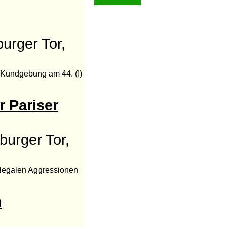
urger Tor,
r Kundgebung am 44. (!)
 Pariser
urger Tor,
egalen Aggressionen
n