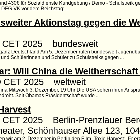
nd 430€ für Sozialdienste Kundgebung / Demo - Schulstreik ge
er DFG-VK vor dem Reichstag; ...
weiter Aktionstag gegen die We
00 CET 2025 bundesweit
n ganz Deutschland Am 5. Dezember rufen bundesweit Jugendb
d Schülerinnen und Schüler zu Schulstreiks gegen ...
r: Will China die Weltherrschaft
00 CET 2025 weltweit
hina Mittwoch 3. Dezember, 19 Uhr Die USA sehen ihren Anspru
droht. Seit Obamas Präsidentschaft wurde ...
Harvest
0 CET 2025 Berlin-Prenzlauer Ber
eater, Schönhauser Allee 123, 104
 wir am 2. Dezember in Berlin den Film „Toxic Harvest“. Er er