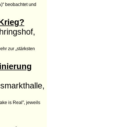
A)“ beobachtet und
Krieg?
ringshof,
hr zur „stärksten
inierung
smarkthalle,
ke is Real”, jeweils