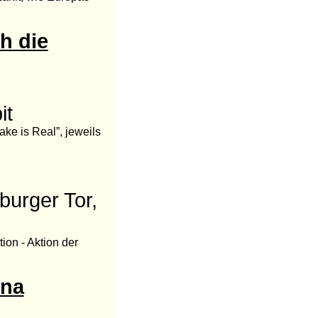
h die
it
ke is Real”, jeweils
urger Tor,
on - Aktion der
ina
,