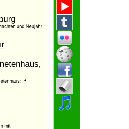
burg
nachten und Neujahr
r
dnetenhaus,
etenhaus: 📍
en mit