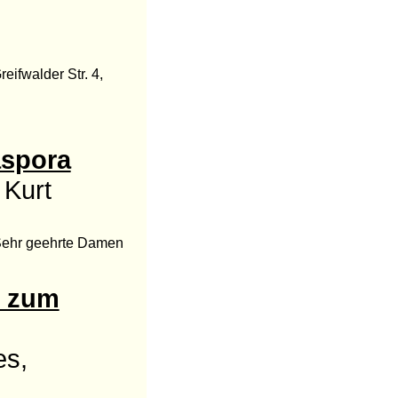
ifwalder Str. 4,
aspora
 Kurt
 Sehr geehrte Damen
- zum
es,