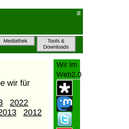
Mediathek
Tools &
Downloads
Wir im
Web2.0
e wir für
3
2022
2013
2012