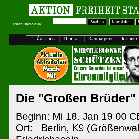
Sitemap
|
Impressum
Über uns
Themen
Kampagnen
Termine
Die "Großen Brüder"
Beginn: Mi 18. Jan 19:00 
Ort: Berlin, K9 (Größenwahn)