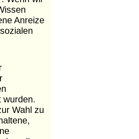
 Wissen
ene Anreize
 sozialen
r
r
en
t wurden.
 zur Wahl zu
haltene,
ine