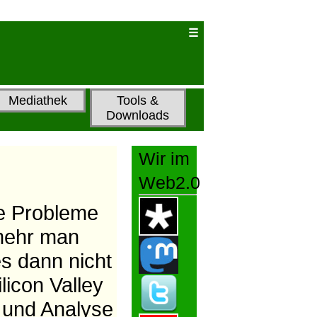
Mediathek
Tools &
Downloads
Wir im
Web2.0
le Probleme
 mehr man
es dann nicht
licon Valley
n und Analyse