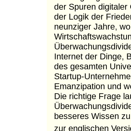
der Spuren digitaler
der Logik der Fried
neunziger Jahre, w
Wirtschaftswachstum
Überwachungsdivide
Internet der Dinge, 
des gesamten Univer
Startup-Unternehmen 
Emanzipation und wel
Die richtige Frage la
Überwachungsdividen
besseres Wissen zu 
zur englischen Vers