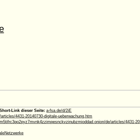
e
Short-Link dieser Seite:
a-fsa.de/d/2iE
e/articles/4431-20140730-digitale-ueberwachung.htm
5tifrc3qo2pyz7mvnk4zzimpesnckvzinubzmioddad.onion/de/articles/4431-201
aleNetzwerke