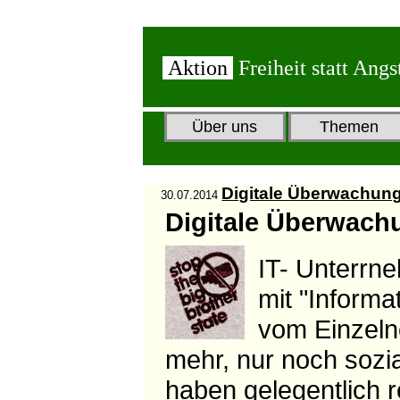
Aktion
Freiheit statt Angs
Über uns
Themen
Digitale Überwachun
30.07.2014
Digitale Überwach
IT- Unterrn
mit "Inform
vom Einzelne
mehr, nur noch sozia
haben gelegentlich 