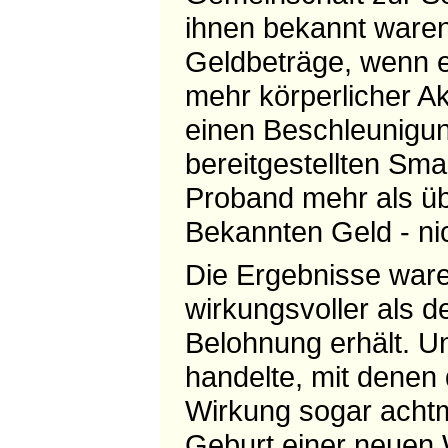
ihnen bekannt waren.
Geldbeträge, wenn e
mehr körperlicher Ak
einen Beschleunigun
bereitgestellten Sm
Proband mehr als übl
Bekannten Geld - nic
Die Ergebnisse ware
wirkungsvoller als d
Belohnung erhält. U
handelte, mit denen 
Wirkung sogar achtm
Geburt einer neuen 