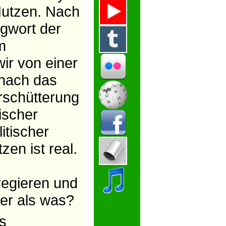
 Nutzen. Nach
agwort der
m
ir von einer
onach das
rschütterung
ischer
itischer
en ist real.
regieren und
ser als was?
s