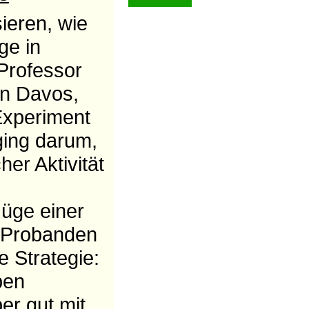
ieren, wie
ge in
Professor
in Davos,
Experiment
ging darum,
er Aktivität
üge einer
 Probanden
e Strategie:
ben
er gut mit