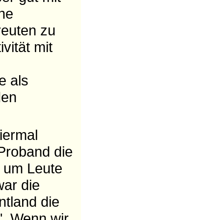
ine
reuten zu
vität mit
e als
den
iermal
 Proband die
n um Leute
war die
tland die
". Wenn wir