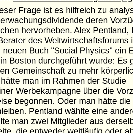
ser Frage ist es hilfreich zu analys
berwachungsdividende deren Vorzü
chen hervorheben. Alex Pentland, 
erater des Weltwirtschaftsforums 
m neuen Buch "Social Physics" ein 
in Boston durchgeführt wurde: Es 
alen Gemeinschaft zu mehr körperlich
 hätte man im Rahmen der Studie
einer Werbekampagne über die Vorz
se begonnen. Oder man hätte die
 bleiben. Pentland wählte eine ander
lte man zwei Mitglieder aus dersel
te, die entweder weitläufig oder ab