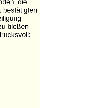
nden, die
 bestätigten
iligung
zu bloßen
rucksvoll: