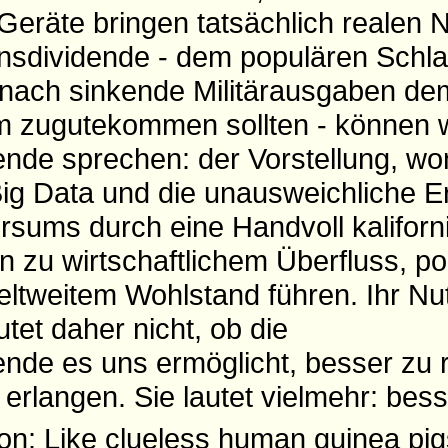
 Geräte bringen tatsächlich realen
ensdividende - dem populären Schl
onach sinkende Militärausgaben de
 zugutekommen sollten - können w
nde sprechen: der Vorstellung, w
Big Data und die unausweichliche E
sums durch eine Handvoll kaliforn
zu wirtschaftlichem Überfluss, pol
tweitem Wohlstand führen. Ihr Nutz
utet daher nicht, ob die
de es uns ermöglicht, besser zu 
erlangen. Sie lautet vielmehr: bes
ion:
Like clueless human guinea pig