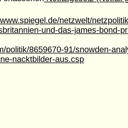
//www.spiegel.de/netzwelt/netzpoliti
britannien-und-das-james-bond-pr
om/politik/8659670-91/snowden-anal
ne-nacktbilder-aus.csp