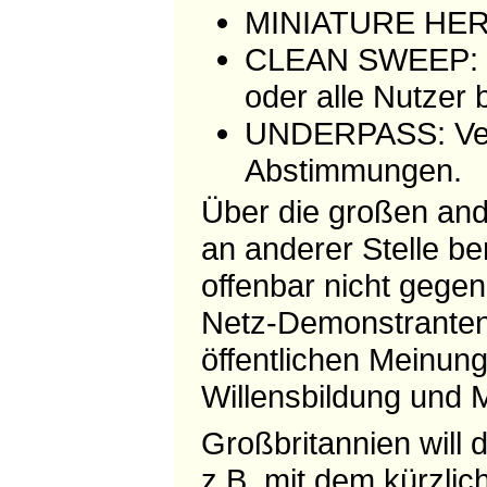
MINIATURE HERO
CLEAN SWEEP: Fä
oder alle Nutzer 
UNDERPASS: Verä
Abstimmungen.
Über die großen an
an anderer Stelle b
offenbar nicht gege
Netz-Demonstranten
öffentlichen Meinung
Willensbildung und M
Großbritannien will
z.B. mit dem kürzlic