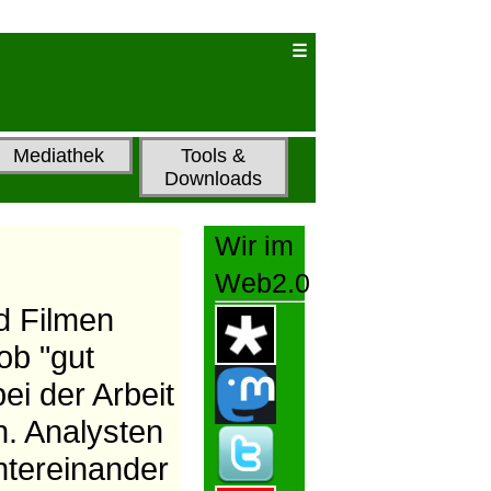
Mediathek
Tools &
Downloads
Wir im
Web2.0
d Filmen
ob "gut
ei der Arbeit
n. Analysten
ntereinander