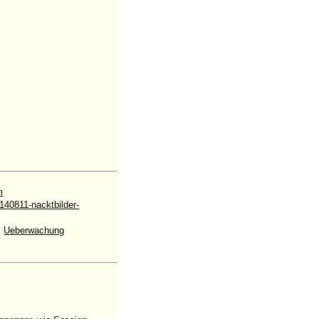
m
40811-nacktbilder-
#
Ueberwachung