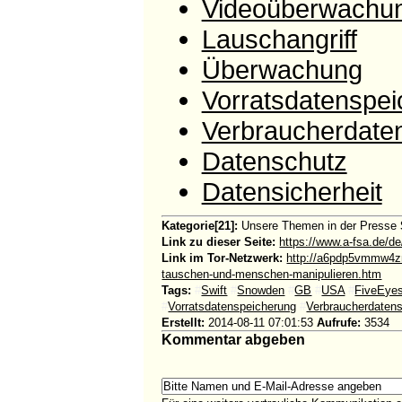
Videoüberwachu
Lauschangriff
Überwachung
Vorratsdatenspe
Verbraucherdate
Datenschutz
Datensicherheit
Kategorie[21]:
Unsere Themen in der Presse
Link zu dieser Seite:
https://www.a-fsa.de/d
Link im Tor-Netzwerk:
http://a6pdp5vmmw4zm
tauschen-und-menschen-manipulieren.htm
Tags:
#
Swift
#
Snowden
#
GB
#
USA
#
FiveEye
#
Vorratsdatenspeicherung
#
Verbraucherdaten
Erstellt:
2014-08-11 07:01:53
Aufrufe:
3534
Kommentar abgeben