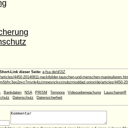
ng
icherung
nschutz
Short-Link dieser Seite:
a-fsa.de/d/2iZ
e/articles/4450-20140811-nacktbilder-tauschen-und-menschen-manipulieren.ht
5tifrc3qo2pyz7mvnk4zzimpesnckvzinubzmioddad.onion/de/articles/4450-201
s
#
Bankdaten
#
NSA
#
PRISM
#
Tempora
#
Videoueberwachung
#
Lauschangriff
schutz
#
Datenschutz
#
Datensicherheit