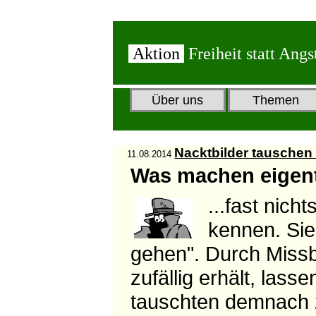
Aktion
Freiheit statt Angs
Über uns
Themen
Nacktbilder tausche
11.08.2014
Was machen eigent
...fast nic
kennen. Sie
gehen". Durch Missb
zufällig erhält, lass
tauschten demnach z