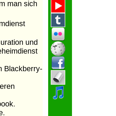
em man sich
imdienst
uration und
eheimdienst
Blackberry-
deren
book.
e.