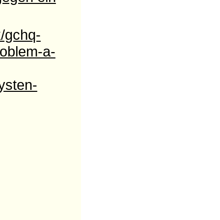
k/gchq-
oblem-a-
ysten-