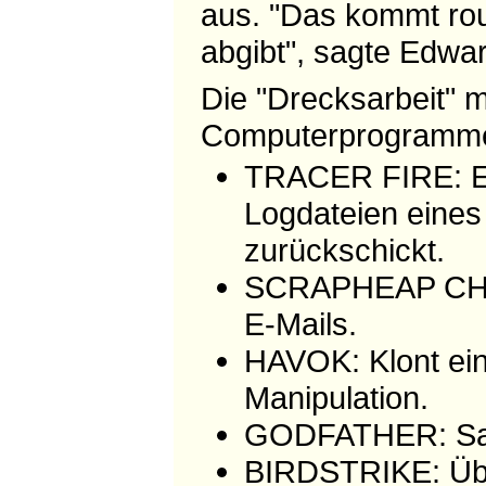
aus. "Das kommt rou
abgibt", sagte Edwa
Die "Drecksarbeit" 
Computerprogramme
TRACER FIRE: Ein
Logdateien eine
zurückschickt.
SCRAPHEAP CHAL
E-Mails.
HAVOK: Klont ein
Manipulation.
GODFATHER: Samm
BIRDSTRIKE: Über