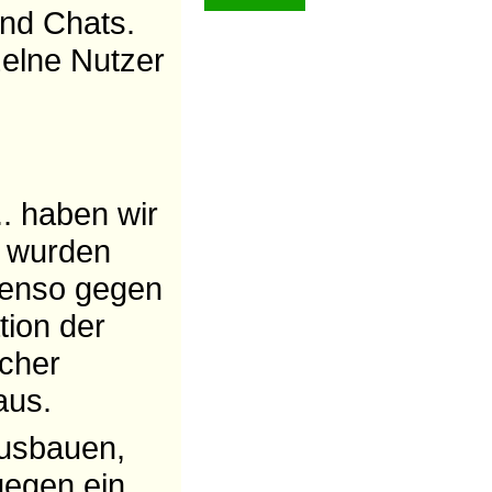
nd Chats.
elne Nutzer
.. haben wir
e wurden
ebenso gegen
ion der
scher
aus.
ausbauen,
gegen ein