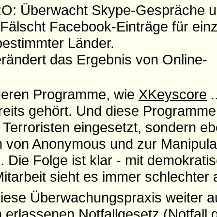
: Überwacht Skype-Gespräche u
lscht Facebook-Einträge für einz
bestimmter Länder.
ndert das Ergebnis von Online-
deren Programme, wie
XKeyscore
.
ereits gehört. Und diese Programm
n Terroristen eingesetzt, sondern 
 von Anonymous und zur Manipulat
. Die Folge ist klar - mit demokrati
itarbeit sieht es immer schlechter 
 diese Überwachungspraxis weiter 
h erlassenen
Notfallgesetz (Notfall 