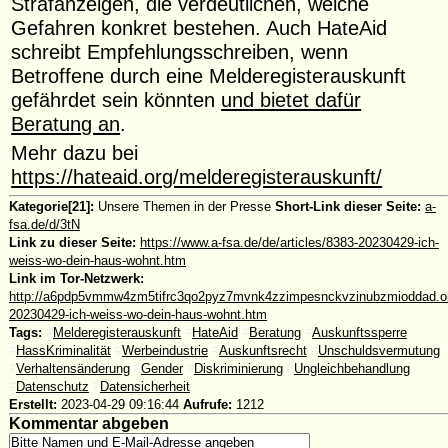
Strafanzeigen, die verdeutlichen, welche
Gefahren konkret bestehen. Auch HateAid
schreibt Empfehlungsschreiben, wenn
Betroffene durch eine Melderegisterauskunft
gefährdet sein könnten
und bietet dafür
Beratung an
.
Mehr dazu bei
https://hateaid.org/melderegisterauskunft/
Kategorie[21]:
Unsere Themen in der Presse
Short-Link dieser Seite:
a-
fsa.de/d/3tN
Link zu dieser Seite:
https://www.a-fsa.de/de/articles/8383-20230429-ich-
weiss-wo-dein-haus-wohnt.htm
Link im Tor-Netzwerk:
http://a6pdp5vmmw4zm5tifrc3qo2pyz7mvnk4zzimpesnckvzinubzmioddad.oni
20230429-ich-weiss-wo-dein-haus-wohnt.htm
Tags:
#
Melderegisterauskunft
#
HateAid
#
Beratung
#
Auskunftssperre
#
HassKriminalität
#
Werbeindustrie
#
Auskunftsrecht
#
Unschuldsvermutung
#
Verhaltensänderung
#
Gender
#
Diskriminierung
#
Ungleichbehandlung
#
Datenschutz
#
Datensicherheit
Erstellt:
2023-04-29 09:16:44
Aufrufe:
1212
Kommentar abgeben