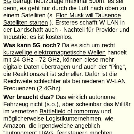
5G
beträgt heutzutage maximal 500m, es sei
denn, es geht nur durch die Luft nach oben zu
einem Satelliten (s.
Elon Musk will Tausende
Satelliten starten
). Ersteres schafft W-LAN in
der Landschaft auch - Nachteil für Provider und
Industrie: es ist kostenlos.
Was kann 5G noch?
Da es sich um recht
kurzwellige elektromagnetische Wellen
handelt
mit 24 GHz - 72 GHz, können diese mehr
digitale Daten übertragen und auch der "Ping",
die Reaktionszeit ist schneller. Dafür ist die
Reichweite schlechter als bei niederen W-LAN
Frequenzen (2.4Ghz).
Wer braucht das?
Das wirklich autonome
Fahrzeug nicht (s.o.), aber scheinbar das Militär
im vernetzen
Battlefield of tomorrow
und
möglicherweise Logistikunternehmen, wie
Amazon, die irgendwelche angeblich
"autonomen" UAVs fernsteuern möchten.