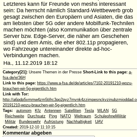
Letzteres kann für Freunde von meshs interessant
sein: Da herrscht nämlich Standard-Wettbewerb grob
gesagt zwischen den Europäern und Asiaten, die das
am liebsten über 5G oder andere Mobilfunk-Technilen
machen möchten (also Kommunikation über zentrale
Server bzw. Edge-Server, die näher am Geschehen
sind) und dem Amis, die eher 802.11p propagieren,
wo Fahrzeuge untereinander direkte ad-hoc-
Verbindungen machen.
Ha., 11.12.2019 18:12
Category[21]:
Unsere Themen in der Presse
Short-Link to this page:
a-
fsa.de/e/36H
Link to this page:
https://www.a-fsa.de/de/articles/7102-20191210-wozu-
brauchen-wir-5g-eigentlich.htm
Link with Tor:
http://a6pdp5vmmw4zm5tifrc3qo2pyz7mvnk4zzimpesnckvzinubzmioddad.oni
20191210-wozu-brauchen-wir-5g-eigentlich.htm
Tags:
#
autonom
#
Kfz
#
Antennen
#
Satelliten
#
Tesla
#
WLAN
#
5G
#
Reichweite
#
Durchsatz
#
Ping
#
NATO
#
Weltraum
#
SchuleohneMilitär
#
Militär
#
Bundeswehr
#
Aufrüstung
#
Nachhaltigkeit
#
UAV
Created:
2019-12-10 11:10:15
Kommentar abgeben